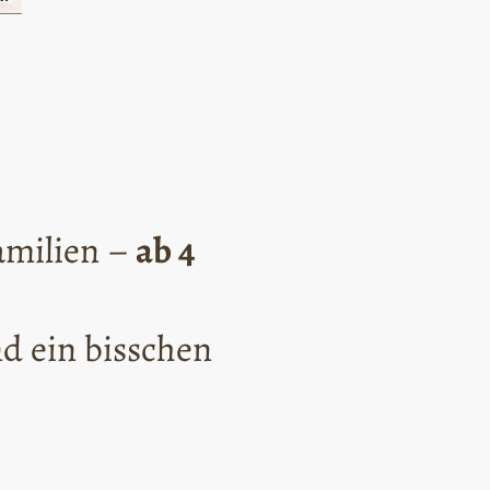
amilien –
ab 4
nd ein bisschen