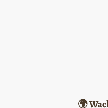
🌍 Wac